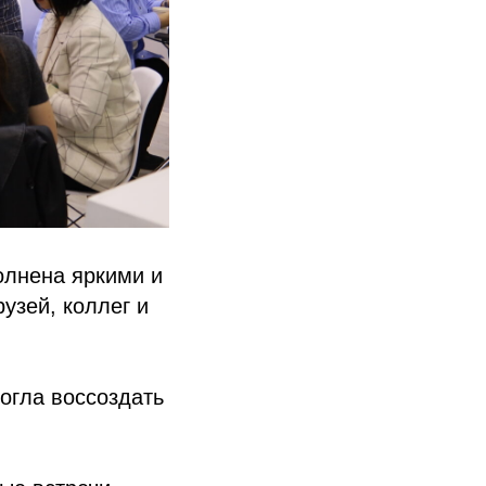
олнена яркими и
узей, коллег и
огла воссоздать