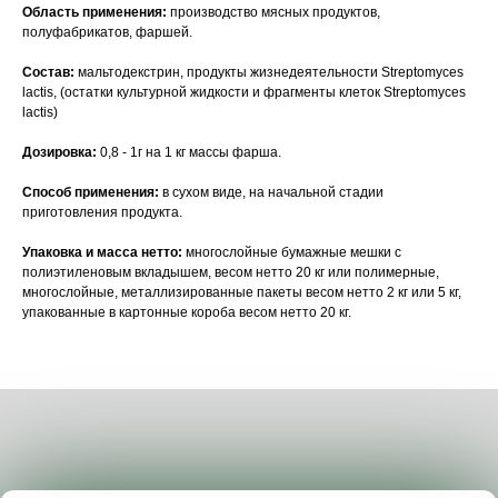
Область применения:
производство мясных продуктов,
полуфабрикатов, фаршей.
Состав:
мальтодекстрин, продукты жизнедеятельности Streptomyces
lactis, (остатки культурной жидкости и фрагменты клеток Streptomyces
lactis)
Дозировка:
0,8 - 1г на 1 кг массы фарша.
Способ применения:
в сухом виде, на начальной стадии
приготовления продукта.
Упаковка и масса нетто:
многослойные бумажные мешки с
полиэтиленовым вкладышем, весом нетто 20 кг или полимерные,
многослойные, металлизированные пакеты весом нетто 2 кг или 5 кг,
Статьи
упакованные в картонные короба весом нетто 20 кг.
Каталог
Сертификаты
О нас
Наши новости
Видеотека
Контакты
Пн-чт: 8:00-17:00
Пт: 8:00-16:00
Сб-Вс: выходной
+7 495 227-20-02