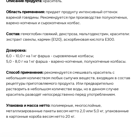
Описание продукта:
краситель.
Область применения:
придает продукту интенсивный оттенок
вареной говядины. Рекомендуется при производстве полукопченых,
варено-копченых и сырокопченых колбас.
Состав:
гемоглобин говяжий, декстроза, мальтодекстрин, красители:
экстракт свеклы, кармин (Е120), аскорбиновая кислота Е300.
Дозировка:
6,0 – 10,0 г на 1 кг фарша - сыровяленые колбасы;
5,0 - 8,0 г на 1 кг фарша - варено-копченые, полукопченые колбасы.
Способ применения:
рекомендуется смешивать краситель с
небольшим количеством любых сыпучих веществ, входящих в состав
рецептуры приготовляемого продукта. Или предварительно
растворить в небольшом количестве воды, но в данном случае
краситель разводят непосредственно перед употреблением.
Упаковка и масса нетто:
полимерные, многослойные,
Статьи
металлизированные пакеты весом нетто 2,0 или 5,0 кг, упакованные
в картонные короба весом нетто 20 кг.
Каталог
Сертификаты
О нас
Наши новости
Видеотека
Контакты