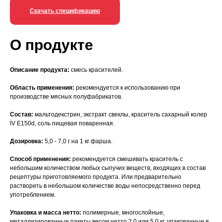
Скачать спецификацию
О продукте
Описание продукта:
смесь красителей.
Область применения:
рекомендуется к использованию при
производстве мясных полуфабрикатов.
Состав:
мальтодекстрин, экстракт свеклы, краситель сахарный колер
IV Е150d, соль пищевая поваренная.
Дозировка:
5,0 - 7,0 г на 1 кг фарша.
Способ применения:
рекомендуется смешивать краситель с
небольшим количеством любых сыпучих веществ, входящих в состав
рецептуры приготовляемого продукта. Или предварительно
растворить в небольшом количестве воды непосредственно перед
употреблением.
Упаковка и масса нетто:
полимерные, многослойные,
металлизированные пакеты весом нетто 2,0 или 5,0 кг, упакованные в