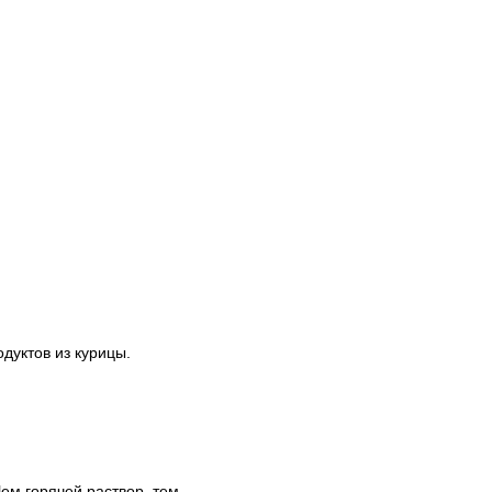
одуктов из курицы.
Чем горячей раствор, тем