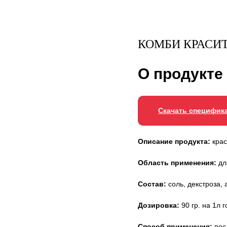
КОМБИ КРАСИТ
О продукте
Скачать специфик
Описание продукта:
крас
Область применения:
дл
Состав:
соль, декстроза, 
Дозировка:
90 гр. на 1л 
Способ применения:
посл