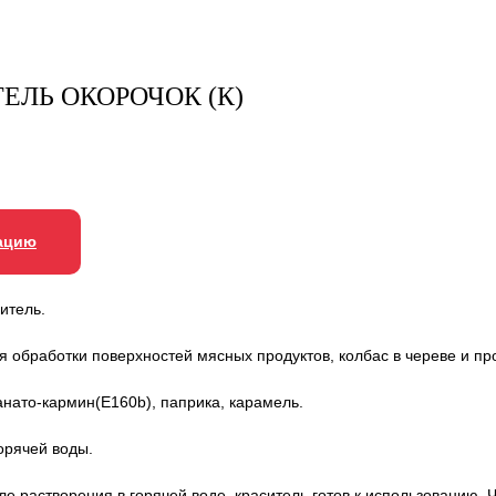
ЕЛЬ ОКОРОЧОК (К)
ацию
итель.
я обработки поверхностей мясных продуктов, колбас в череве и пр
анато-кармин(Е160b), паприка, карамель.
горячей воды.
е растворения в горячей воде, краситель готов к использованию. 