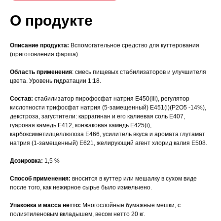
О продукте
Описание продукта:
Вспомогательное средство для куттерования
(приготовления фарша).
Область применения
: смесь пищевых стабилизаторов и улучшителя
цвета. Уровень гидратации 1:18.
Состав:
стабилизатор пирофосфат натрия Е450(iii), регулятор
кислотности трифосфат натрия (5-замещенный) Е451(i)(Р2О5 -14%),
декстроза, загустители: каррагинан и его калиевая соль Е407,
гуаровая камедь Е412, конжаковая камедь Е425(i),
карбоксиметилцеллюлоза E466, усилитель вкуса и аромата глутамат
натрия (1-замещенный) Е621, желирующий агент хлорид калия Е508.
Дозировка:
1,5 %
Способ применения:
вносится в куттер или мешалку в сухом виде
после того, как нежирное сырье было измельчено.
Упаковка и масса нетто:
Многослойные бумажные мешки, с
полиэтиленовым вкладышем, весом нетто 20 кг.