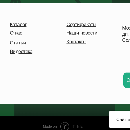
О нас
Наши новости
дп. Удел
Солнечна
Контакты
Статьи
Видеотека
Отправ
Сайт и
Tilda
Made on