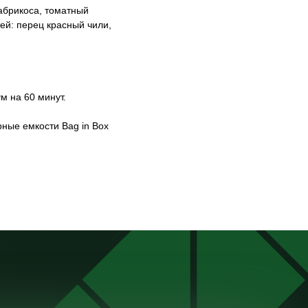
 абрикоса, томатный
ей: перец красный чили,
 на 60 минут.
ные емкости Bag in Box
ая обл.,
Пн-чт: 8:00-17:00