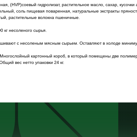
ная, (HVP)соевый гидролизат, растительное масло, сахар, кусочки
льный, соль пищевая поваренная, натуральные экстракты пряност
тый, растительные волокна пшеничные.
00 кг несоленого сырья.
шивают с несоленым мясным сырьем. Оставляют в холоде минимум
Многослойный картонный короб, в который помещены две полимер
 Общий вес нетто упаковки 24 кг.
Каталог
Сертификаты
Московск