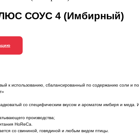
ЛЮС СОУС 4 (Имбирный)
ацию
вый к использованию, сбалансированный по содержанию соли и по
т»
адковатый со специфическим вкусом и ароматом имбиря и меда. 
батывающего производства;
питания HoReCa.
ется со свининой, говядиной и любым видом птицы.