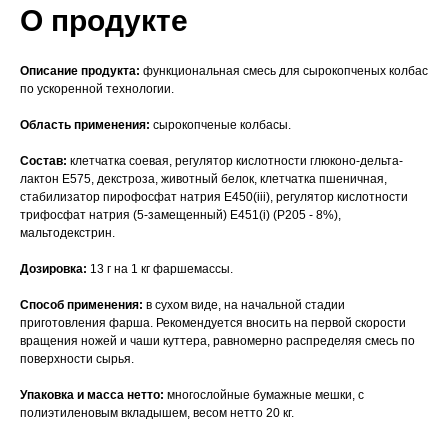
О продукте
Описание продукта:
функциональная смесь для сырокопченых колбас
по ускоренной технологии.
Область применения:
сырокопченые колбасы.
Состав:
клетчатка соевая, регулятор кислотности глюконо-дельта-
лактон Е575, декстроза, животный белок, клетчатка пшеничная,
стабилизатор пирофосфат натрия Е450(iii), регулятор кислотности
трифосфат натрия (5-замещенный) Е451(i) (Р205 - 8%),
мальтодекстрин.
Дозировка:
13 г на 1 кг фаршемассы.
Способ применения:
в сухом виде, на начальной стадии
приготовления фарша. Рекомендуется вносить на первой скорости
вращения ножей и чаши куттера, равномерно распределяя смесь по
поверхности сырья.
Упаковка и масса нетто:
многослойные бумажные мешки, с
полиэтиленовым вкладышем, весом нетто 20 кг.