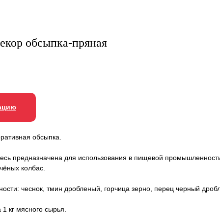
екор обсыпка-пряная
ацию
ративная обсыпка.
есь предназначена для использования в пищевой промышленности
чёных колбас.
ости: чеснок, тмин дробленый, горчица зерно, перец черный дроб
а 1 кг мясного сырья.