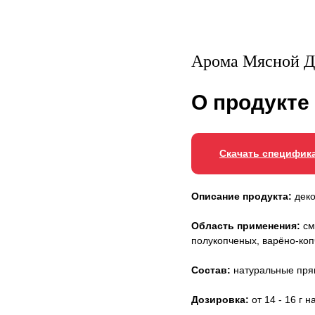
Арома Мясной Д
О продукте
Скачать специфик
Описание продукта:
деко
Область применения:
см
полукопченых, варёно-коп
Состав:
натуральные прян
Дозировка:
от 14 - 16 г н