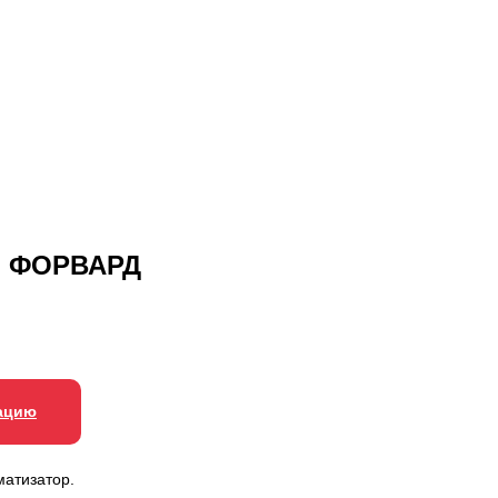
й ФОРВАРД
ацию
атизатор.