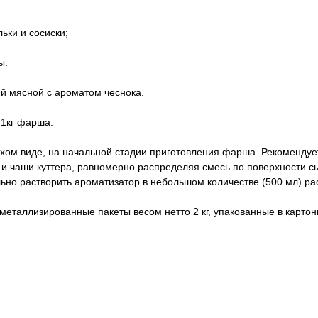
ьки и сосиски;
ы.
й мясной с ароматом чеснока.
а 1кг фарша.
хом виде, на начальной стадии приготовления фарша. Рекомендуе
и чаши куттера, равномерно распределяя смесь по поверхности с
ьно растворить ароматизатор в небольшом количестве (500 мл) ра
металлизированные пакеты весом нетто 2 кг, упакованные в картон