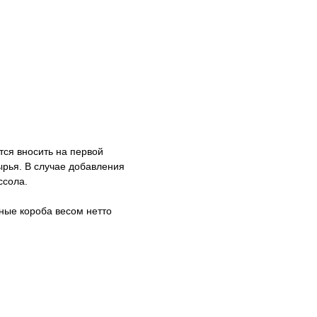
тся вносить на первой
ырья. В случае добавления
ссола.
ные короба весом нетто