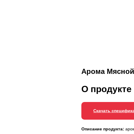
Арома Мясно
О продукте
Скачать специфик
Описание продукта:
аром