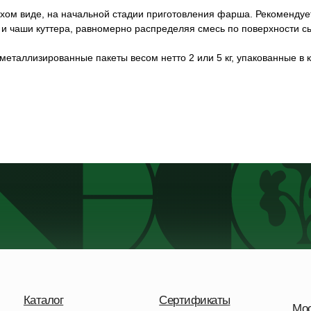
хом виде, на начальной стадии приготовления фарша. Рекомендуе
и чаши куттера, равномерно распределяя смесь по поверхности с
металлизированные пакеты весом нетто 2 или 5 кг, упакованные в 
Каталог
Сертификаты
Московска
О нас
Наши новости
дп. Удель
Солнечна
Контакты
Статьи