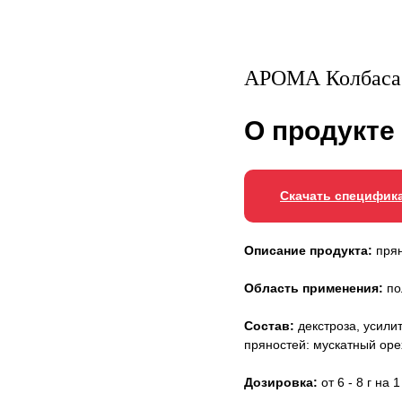
АРОМА Колбас
О продукте
Скачать специфик
Описание продукта:
прян
Область применения:
по
Состав:
декстроза, усили
пряностей: мускатный орех
Дозировка:
от 6 - 8 г на 