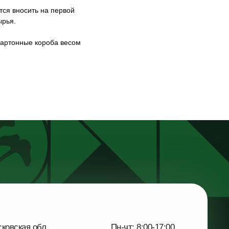
тся вносить на первой
ырья.
картонные короба весом
я обл.,
Пн-чт: 8:00-17:00
ная,
Пт: 8:00-16:00
я улица, 41
Сб-Вс: выходной