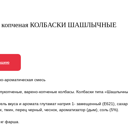
а копченая КОЛБАСКИ ШАШЛЫЧНЫЕ
ацию
о-ароматическая смесь
лукопченые, варено-копченые колбасы. Колбаски типа «Шашлычны
тель вкуса и аромата глутамат натрия 1- замещенный (Е621), сахар
, тмин, перец черный, чеснок, ароматизатор (дым), соль (5%).
1 кг фарша.