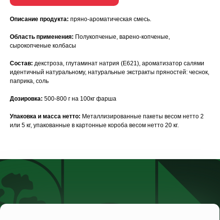
Описание продукта:
пряно-ароматическая смесь.
Область применения:
Полукопченые, варено-копченые,
сырокопченые колбасы
Состав:
декстроза, глутаминат натрия (Е621), ароматизатор салями
идентичный натуральному, натуральные экстракты пряностей: чеснок,
паприка, соль
Дозировка:
500-800 г на 100кг фарша
Упаковка и масса нетто:
Металлизированные пакеты весом нетто 2
или 5 кг, упакованные в картонные короба весом нетто 20 кг.
Статьи
Каталог
Сертификаты
О нас
Наши новости
Видеотека
Контакты