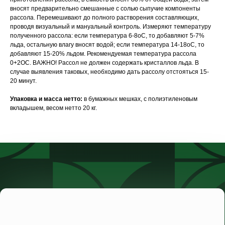
вносят предварительно смешанные с солью сыпучие компоненты
рассола. Перемешивают до полного растворения составляющих,
проводя визуальный и мануальный контроль. Измеряют температуру
полученного рассола: если температура 6-8оС, то добавляют 5-7%
льда, остальную влагу вносят водой; если температура 14-18оС, то
добавляют 15-20% льдом. Рекомендуемая температура рассола
0+2ОС. ВАЖНО! Рассол не должен содержать кристаллов льда. В
случае выявления таковых, необходимо дать рассолу отстояться 15-
20 минут.
Упаковка и масса нетто:
в бумажных мешках, с полиэтиленовым
вкладышем, весом нетто 20 кг.
Статьи
Каталог
Сертификаты
О нас
Наши новости
Видеотека
Контакты
Пн-чт: 8:00-17:00
Пт: 8:00-16:00
Сб-Вс: выходной
+7 495 227-20-02
Московская обл.,