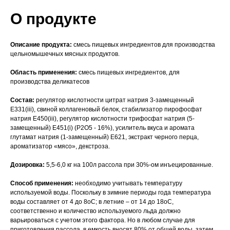
О продукте
Описание продукта:
смесь пищевых ингредиентов для производства
цельномышечных мясных продуктов.
Область применения:
смесь пищевых ингредиентов, для
производства деликатесов
Состав:
регулятор кислотности цитрат натрия 3-замещенный
Е331(iii), свиной коллагеновый белок, стабилизатор пирофосфат
натрия Е450(iii), регулятор кислотности трифосфат натрия (5-
замещенный) Е451(i) (Р2О5 - 16%), усилитель вкуса и аромата
глутамат натрия (1-замещенный) Е621, экстракт черного перца,
ароматизатор «мясо», декстроза.
Дозировка:
5,5-6,0 кг на 100л рассола при 30%-ом инъецированные.
Способ применения:
необходимо учитывать температуру
используемой воды. Поскольку в зимние периоды года температура
воды составляет от 4 до 8оС; в летние – от 14 до 18оС,
соответственно и количество используемого льда должно
варьироваться с учетом этого фактора. Но в любом случае для
приготовления рассола, в емкость вносят 80% от общей воды, затем