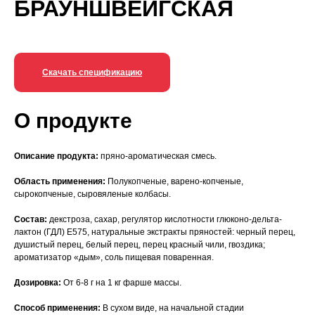
БРАУНШВЕЙГСКАЯ
Скачать спецификацию
О продукте
Описание продукта:
пряно-ароматическая смесь.
Область применения:
Полукопченые, варено-копченые,
сырокопченые, сыровяленые колбасы.
Состав:
декстроза, сахар, регулятор кислотности глюконо-дельта-
лактон (ГДЛ) Е575, натуральные экстракты пряностей: черный перец,
душистый перец, белый перец, перец красный чили, гвоздика;
ароматизатор «дым», соль пищевая поваренная.
Дозировка:
От 6-8 г на 1 кг фарше массы.
Способ применения:
В сухом виде, на начальной стадии