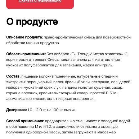
Скачать спецификацию
О продукте
Описание продукта:
пряно-ароматическая смесь для поверхностной
обработки мясных продуктов.
Область применения:
Без добавок «Е». Тренд «Чистая этикетка». С
коричневым оттенком. Смесь предназначена для изготовления
кусковых полуфабрикатов для запекания, жарки или гриль.
Состав:
пищевые волокна пшеничные, натуральные специи и
экстракты: перец черный, перец красный чили, петрушка, сельдерей,
майоран, мускатный орех, лук, паприка молотая сушеная, сахар,
горчица порошок, краситель сахарный колер I простой Е150а,
ароматизатор «мясо», соль пищевая поваренная.
Дозировка:
1,0 – 2,0 кг на 100 кг сырья.
Способ применения:
предварительно смешивают с холодной водой
в соотношении 1:1 или 1:2, в зависимости от мясного сырья, до
получения однородной массы, затем загружают в массажер.