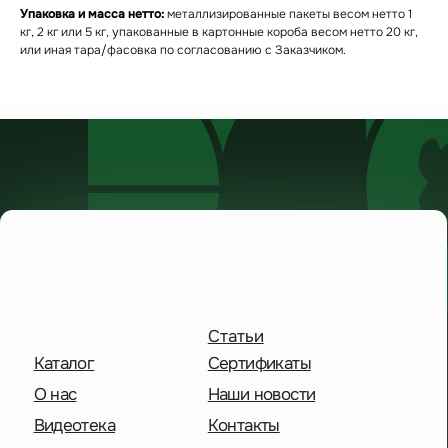
Статьи
Упаковка и масса нетто:
металлизированные пакеты весом нетто 1
Каталог
Сертификаты
кг, 2 кг или 5 кг, упакованные в картонные короба весом нетто 20 кг,
или иная тара/фасовка по согласованию с Заказчиком.
О нас
Наши новости
Видеотека
Контакты
Пн-чт: 8:00-17:00
Пт: 8:00-16:00
Сб-Вс: выходной
+7 495 227-20-02
Московская обл.,
дп. Удельная,
Солнечная улица, 41
Отправить сообщение
Политика конфиденциальности