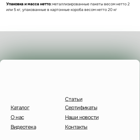
Упаковка и масса нетто:
металлизированные пакеты весом нетто 2
или 5 кг, упакованные в картонные короба весом нетто 20 кг
Статьи
Каталог
Сертификаты
О нас
Наши новости
Видеотека
Контакты
Пн-чт: 8:00-17:00
Пт: 8:00-16:00
Сб-Вс: выходной
+7 495 227-20-02
Московская обл.,
дп. Удельная,
Солнечная улица, 41
Отправить сообщение
Политика конфиденциальности