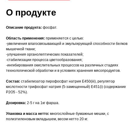
О продукте
Описание продукта:
фосфат.
Область применения:
применяется с целью:
-увеличения влагосвязывающей и эмульгирующей способности белков
мышечной ткани;
-улучшения органолептических показателей;
-стабилизации процесса цветообразования;
-ингибирования окислительных процессов на различных стадиях
технологической обработки и в условиях хранения мясопродуктов.
Состав:
стабилизатор пирофосфат натрия Е450(iii), регулятор
кислотности трифосфат натрия (5-замещенный) Е451(i) (содержание
Р2О5 - 52%).
Дозировка:
2-5 г на 1кг фарша.
Упаковка и масса нетто:
многослойные бумажные мешки, с
полиэтиленовым вкладышем, весом нетто 20 кг.